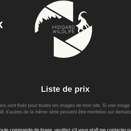
x
Liste de prix
prix sont fixés pour toutes les images de mon site. Si une image
aît, d'autres de la même série peuvent être montrées sur deman
oute commande de tirage, veuillez s'il vous plaît me contacter p