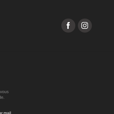
 vous
de.
ar mail